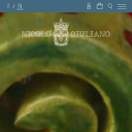
IT
EN
/