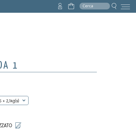
Cerca
DA 1
 + 2,1kg(s)
ZZATO