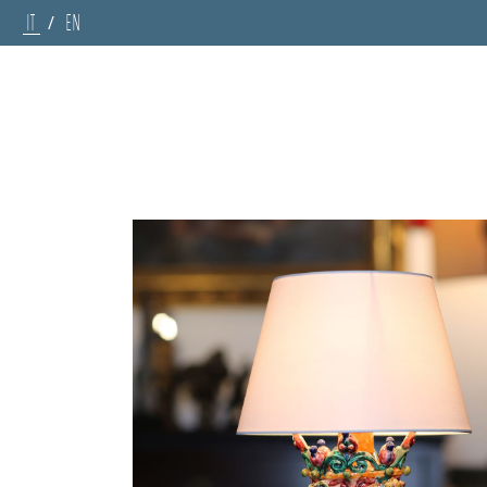
IT
EN
/