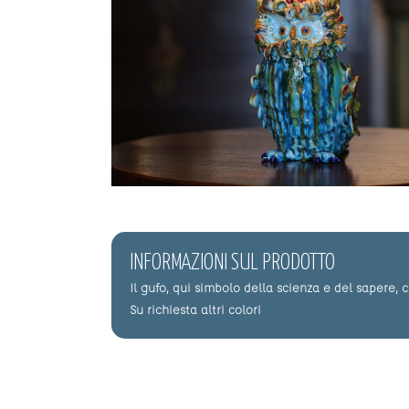
Clicca per ingrandire
INFORMAZIONI SUL PRODOTTO
Il gufo, qui simbolo della scienza e del sapere,
Su richiesta altri colori