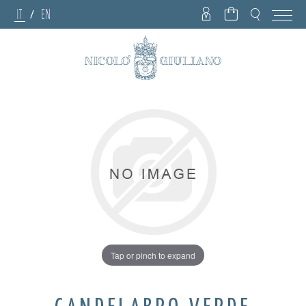
IT
EN
/
Tap or pinch to expand