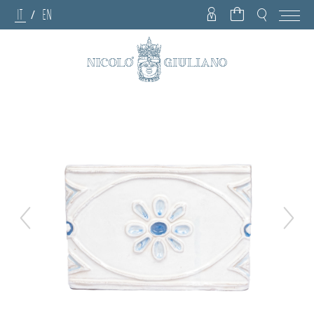
IT
EN
/