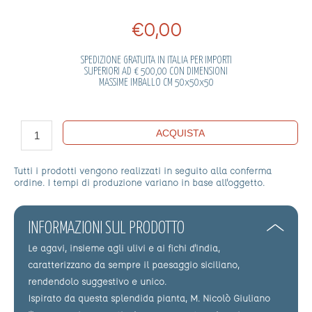
€0,00
SPEDIZIONE GRATUITA IN ITALIA PER IMPORTI
SUPERIORI AD € 500,00 CON DIMENSIONI
MASSIME IMBALLO CM 50x50x50
ACQUISTA
Tutti i prodotti vengono realizzati in seguito alla conferma
ordine. I tempi di produzione variano in base all'oggetto.
INFORMAZIONI SUL PRODOTTO
Le agavi, insieme agli ulivi e ai fichi d'india,
caratterizzano da sempre il paesaggio siciliano,
rendendolo suggestivo e unico.
Ispirato da questa splendida pianta, M. Nicolò Giuliano