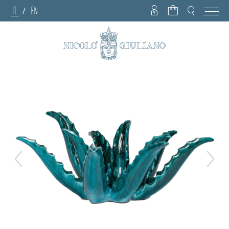
IT
EN
/